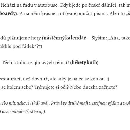
přichází na řadu v autobuse. Když jede po české dálnici, tak 
lboardy
). A na něm krásné a otřesné použití písma. Ale i to 
dů plánujeme hory (
nástěnný kalendář
– Slyším: „Aha, tak
 takhle pod řádek*?“)
 Těch titulů a zajímavých témat! (
hřbety knih
)
taurací, než dovnitř, ale taky je na co se koukat :)
e se kolem sebe? Trénujete si oči? Nebo dneska začnete?
é nebo minuskové (skákavé). Právě ty druhé mají nestejnou výšku a mo
 nebo nahoře (šestka aj.).