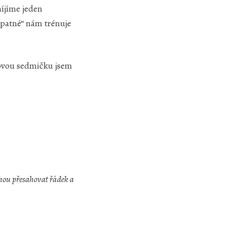
míjíme jeden
„špatné“ nám trénuje
ovou sedmičku jsem
hou přesahovat řádek a