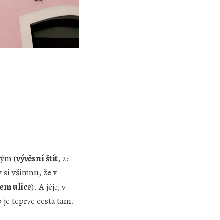
hým (
vývěsní štít
, 2:
y si všimnu, že v
em ulice
). A jéje, v
to je teprve cesta tam.