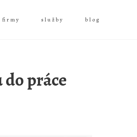
 firmy
služby
blog
u do práce