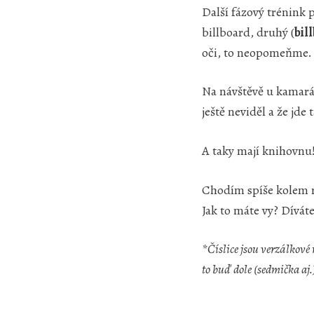
Další fázový trénink 
billboard, druhý (
bil
oči, to neopomeňme.
Na návštěvě u kamará
ještě neviděl a že jde
A taky mají knihovnu!
Chodím spíše kolem res
Jak to máte vy? Dívát
*Číslice jsou verzálkov
to buď dole (sedmička aj.)