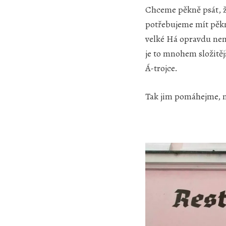
Chceme pěkně psát, ž
potřebujeme mít pěkně
velké Há opravdu nemá
je to mnohem složitě
Á-trojce.
Tak jim pomáhejme, ne