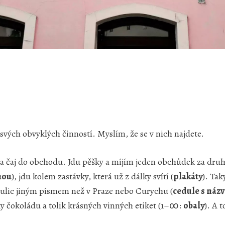
svých obvyklých činností. Myslím, že se v nich najdete.
 na čaj do obchodu. Jdu pěšky a míjím jeden obchůdek za dru
nou
), jdu kolem zastávky, která už z dálky svítí (
plakáty
). Tak
ulic jiným písmem než v Praze nebo Curychu (
cedule s názv
 čokoládu a tolik krásných vinných etiket (1–‍∞:
obaly
). A 