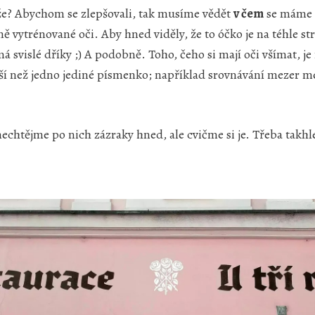
e? Abychom se zlepšovali, tak musíme vědět
v čem
se máme z
 vytrénované oči. Aby hned viděly, že to óčko je na téhle str
 svislé dříky ;) A podobně. Toho, čeho si mají oči všímat, j
jší než jedno jediné písmenko; například srovnávání mezer m
chtějme po nich zázraky hned, ale cvičme si je. Třeba takhl