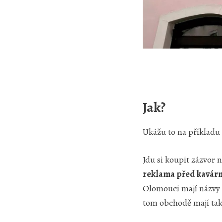
Jak?
Ukážu to na příkladu 
Jdu si koupit zázvor
reklama před kavár
Olomouci mají názvy 
tom obchodě mají taky