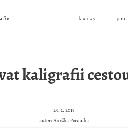
afie
kurzy
pro
vat kaligrafii cesto
23. 1. 2019
autor: Anežka Peroutka