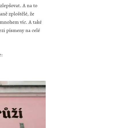
lepšovat. A na to
aně zploštělé, že
e mnohem víc. A také
ezi písmeny na celé
e: